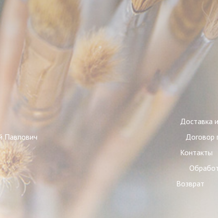
Доставка и
матель Жаров Андрей Павлович
Договор 
2362926
Контакты
 0000 2891 40000 0933
Обработ
Возврат