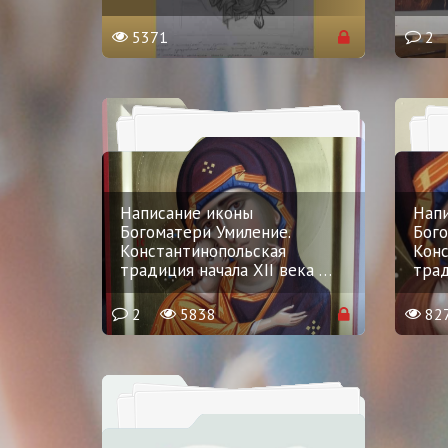
5371
2
Написание иконы
Напи
Богоматери Умиление.
Бого
Константинопольская
Конс
традиция начала XII века
…
трад
2
5838
82