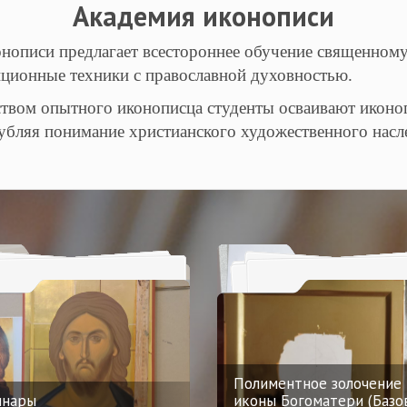
Академия иконописи
нописи предлагает всестороннее обучение священному
иционные техники с православной духовностью.
твом опытного иконописца студенты осваивают иконо
лубляя понимание христианского художественного насл
Полиментное золочение
инары
иконы Богоматери (Базо