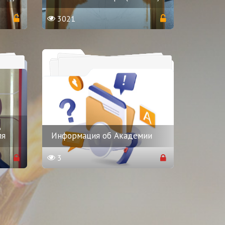
3021
,
ля
Информация об Академии
3