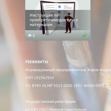
Инструкция по
приобретению доступа к
материалам
0
РЕКВИЗИТЫ
Индивидуальный предприни
УНП 19
Р/с BY85 OLMP 3013
Государственная регистрация
от 4.04.2017, Минский горисполком,