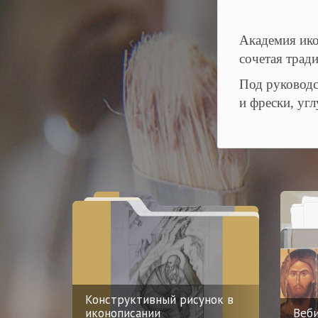
Академия ико
сочетая трад
Под руководс
и фрески, уг
Конструктивный рисунок в
иконописании
Веб