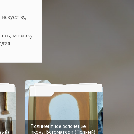
 искусству,
пись, мозаику
едия.
Полиментное золочение
вый)
иконы Богоматери (Полный)