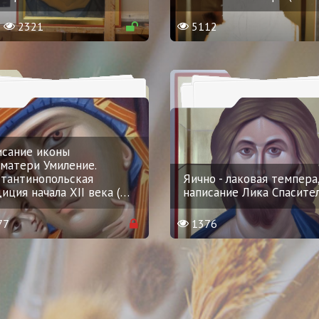
2321
5112
сание иконы
матери Умиление.
тантинопольская
Яично - лаковая темпера
иция начала XII века (
…
написание Лика Спасите
77
1376